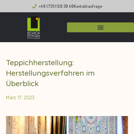
Zum
+49 (721) 120 39 40
Kontaktanfrage
Inhalt
springen
Teppichherstellung:
Herstellungsverfahren im
Überblick
März 17, 2023