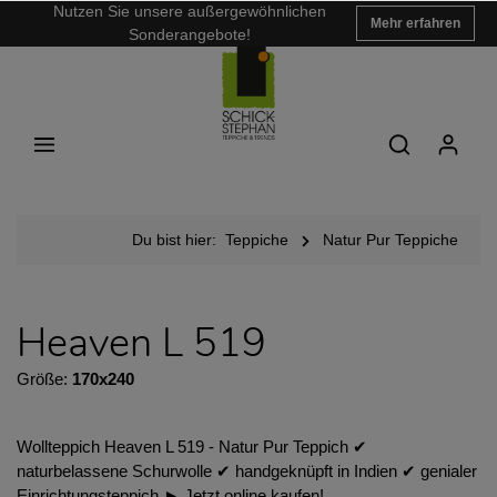
Nutzen Sie unsere außergewöhnlichen
Mehr erfahren
Sonderangebote!
Du bist hier:
Teppiche
Natur Pur Teppiche
Heaven L 519
Größe:
170x240
Wollteppich Heaven L 519 - Natur Pur Teppich ✔︎
naturbelassene Schurwolle ✔︎ handgeknüpft in Indien ✔︎ genialer
Einrichtungsteppich ► Jetzt online kaufen!