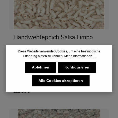
Handwebteppich Salsa Limbo
Diese Website verwendet Cookies, um eine bestmögliche
kuscheliger Hochflorteppich
Erfahrung bieten zu können.
Mehr Informationen ...
einseitig verwendbar
aus gewalkter Schurwolle
Ablehnen
Konfigurieren
in vielen Farben & Größen
Alle Cookies akzeptieren
Varianten ab
270,00 €*
282,00 €*