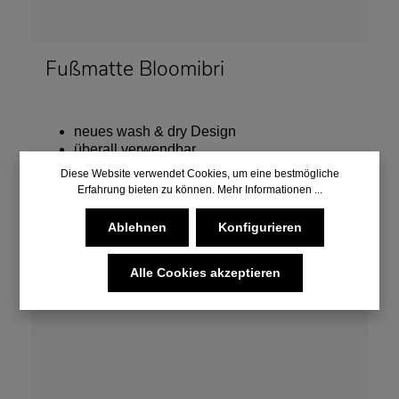
Fußmatte Bloomibri
neues wash & dry Design
überall verwendbar
zweckmäßig und dauerhaft
Diese Website verwendet Cookies, um eine bestmögliche
mit 5 Jahren Garantie
Erfahrung bieten zu können.
Mehr Informationen ...
Ablehnen
Konfigurieren
47,95 €*
Alle Cookies akzeptieren