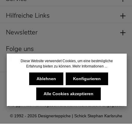
Hilfreiche Links
Newsletter
Folge uns
Diese Website verwendet Cookies, um eine bestmögliche
Erfahrung bieten zu können.
Mehr Informationen ...
Ablehnen
Konfigurieren
Alle Cookies akzeptieren
* Alle Preise inkl. gesetzl. Mehrwertsteuer zzgl.
Versandkosten
und ggf. Nachnahmegebühren, wenn nicht anders angegeben.
© 1992 - 2026 Designerteppiche | Schick Stephan Karlsruhe