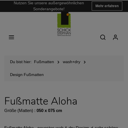
Nutzen Sie unsere außergewöhnlichen
Mehr erfahren
Sonderangebote!
Du bist hier:
Fußmatten
wash+dry
Design Fußmatten
Fußmatte Aloha
Größe (Matten) :
050 x 075 cm
Fußmatte Aloha - neuestes wah & dry Design ✔︎ sehr schöne