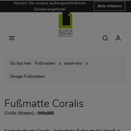
Nutzen Sie unsere außergewöhnlichen
Mehr erfahren
Sonderangebote!
Du bist hier:
Fußmatten
wash+dry
Design Fußmatten
Fußmatte Coralis
Größe (Matten) :
040x060
Sauberlaufmatte Coralis - farbenfrohe Fußmatte für überall ✔︎