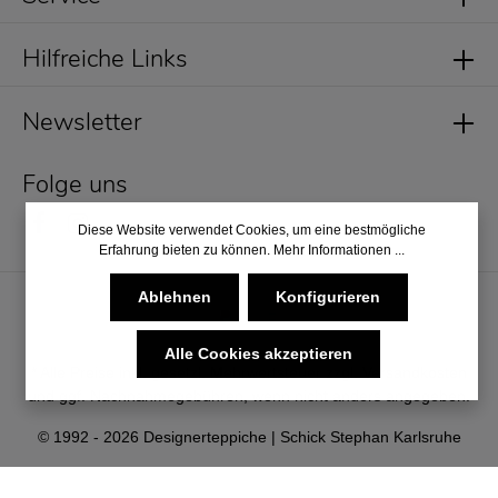
Hilfreiche Links
Newsletter
Folge uns
Diese Website verwendet Cookies, um eine bestmögliche
Erfahrung bieten zu können.
Mehr Informationen ...
Ablehnen
Konfigurieren
Alle Cookies akzeptieren
* Alle Preise inkl. gesetzl. Mehrwertsteuer zzgl.
Versandkosten
und ggf. Nachnahmegebühren, wenn nicht anders angegeben.
© 1992 - 2026 Designerteppiche | Schick Stephan Karlsruhe