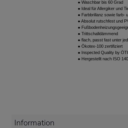
● Waschbar bis 60 Grad
● Ideal für Allergiker und T
● Farbbrillanz sowie farb- u
● Absolut rutschfest und P
● Fußbodenheizungsgeeig
● Trittschalldämmend
● flach, passt fast unter je
● Ökotex-100 zertifiziert
● Inspected Quality by ÖTI
● Hergestellt nach ISO 14
Information