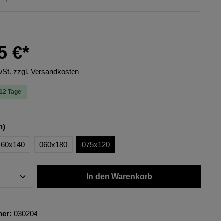
5 €*
wSt. zzgl. Versandkosten
-12 Tage
n)
60x140
060x180
075x120
In den Warenkorb
mer:
030204