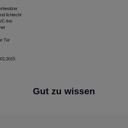
ierbesitzer
nd lichtecht
VC-frei
net
de Tür
001:2015
Gut zu wissen