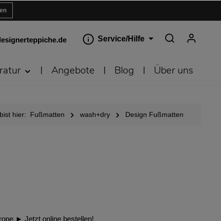
ren
Service/Hilfe
esignerteppiche.de
ratur
Angebote
Blog
Über uns
bist hier:
Fußmatten
wash+dry
Design Fußmatten
ope ► Jetzt online bestellen!