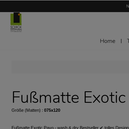
N
Home
Fußmatte Exotic
Größe (Matten) :
075x120
Fußmatte Exotic Pavo - wash & dry Bestseller ✔︎ tolles Design 