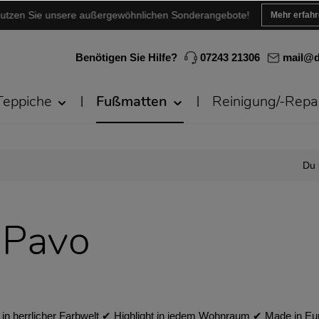
utzen Sie unsere außergewöhnlichen Sonderangebote!
Mehr erfah
Benötigen Sie Hilfe?
07243 21306
mail@d
Teppiche
Fußmatten
Reinigung/-Repa
Du 
 Pavo
in herrlicher Farbwelt ✔︎ Highlight in jedem Wohnraum ✔︎ Made in Eur