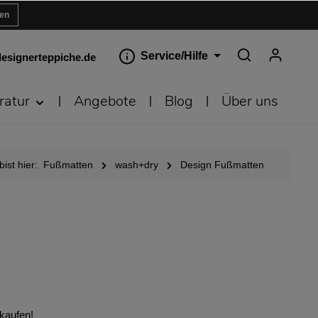
ren
Service/Hilfe
esignerteppiche.de
ratur
Angebote
Blog
Über uns
bist hier:
Fußmatten
wash+dry
Design Fußmatten
 kaufen!