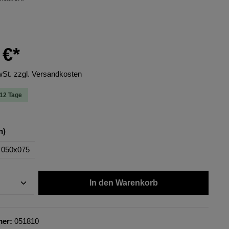
 €*
wSt. zzgl. Versandkosten
-12 Tage
n)
050x075
In den Warenkorb
mer:
051810