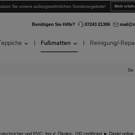
utzen Sie unsere außergewöhnlichen Sonderangebote!
Mehr erfah
Benötigen Sie Hilfe?
07243 21306
mail@d
Teppiche
Fußmatten
Reinigung/-Repa
Du 
utschsicher und PVC- frei ✔︎ Ökotex- 100 zertifiziert ► Direkt online