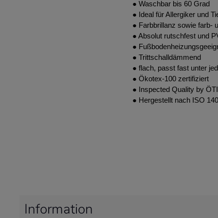
● Waschbar bis 60 Grad
● Ideal für Allergiker und T
● Farbbrillanz sowie farb- u
● Absolut rutschfest und P
● Fußbodenheizungsgeeig
● Trittschalldämmend
● flach, passt fast unter je
● Ökotex-100 zertifiziert
● Inspected Quality by ÖTI
● Hergestellt nach ISO 14
Information