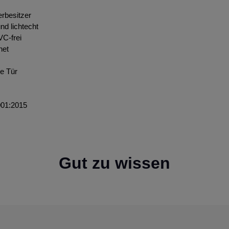
ierbesitzer
nd lichtecht
VC-frei
net
de Tür
001:2015
Gut zu wissen