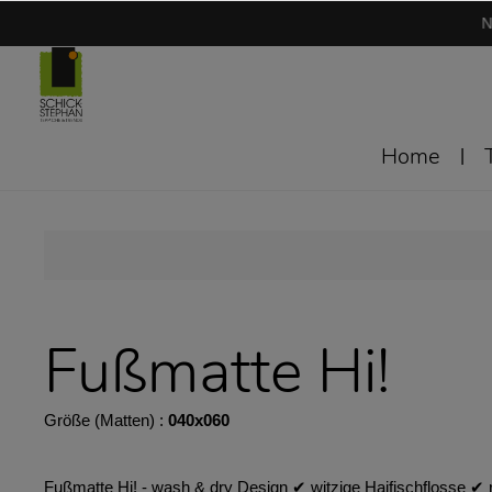
N
Home
Fußmatte Hi!
Größe (Matten) :
040x060
Fußmatte Hi! - wash & dry Design ✔︎ witzige Haifischflosse ✔︎ r