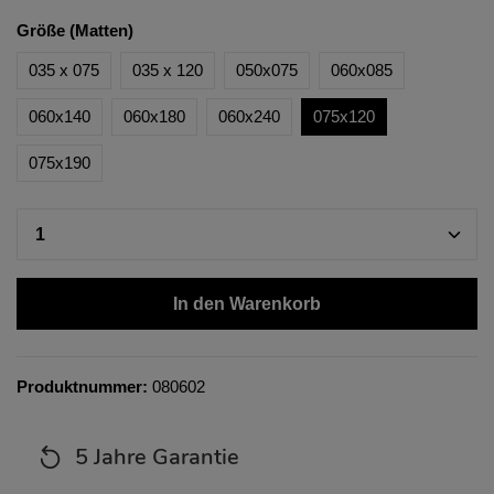
Größe (Matten)
035 x 075
035 x 120
050x075
060x085
060x140
060x180
060x240
075x120
075x190
In den Warenkorb
Produktnummer:
080602
5 Jahre Garantie