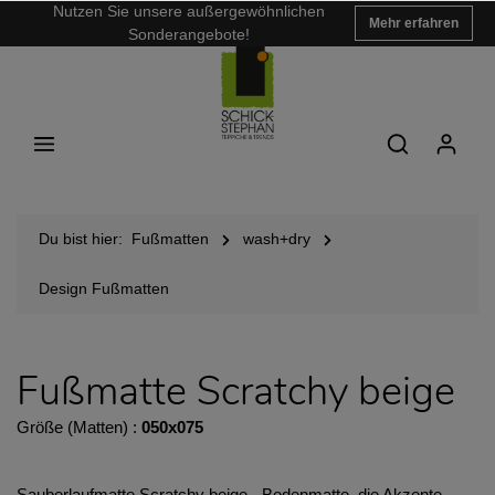
Nutzen Sie unsere außergewöhnlichen
Mehr erfahren
Sonderangebote!
Du bist hier:
Fußmatten
wash+dry
Design Fußmatten
Fußmatte Scratchy beige
Größe (Matten) :
050x075
Sauberlaufmatte Scratchy beige - Bodenmatte, die Akzente