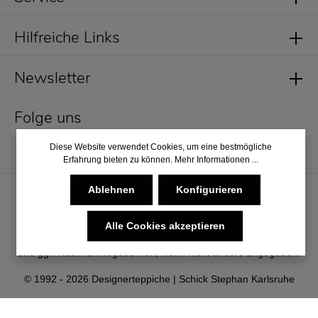
Hilfreiche Links
Newsletter
Folge uns
Diese Website verwendet Cookies, um eine bestmögliche
Erfahrung bieten zu können.
Mehr Informationen ...
Ablehnen
Konfigurieren
Alle Cookies akzeptieren
* Alle Preise inkl. gesetzl. Mehrwertsteuer zzgl.
Versandkosten
und ggf. Nachnahmegebühren, wenn nicht anders angegeben.
© 1992 - 2026 Designerteppiche | Schick Stephan Karlsruhe