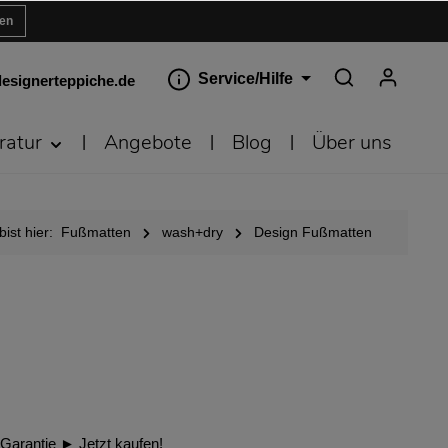
ren
Service/Hilfe
esignerteppiche.de
ratur
Angebote
Blog
Über uns
bist hier:
Fußmatten
wash+dry
Design Fußmatten
 Garantie ► Jetzt kaufen!