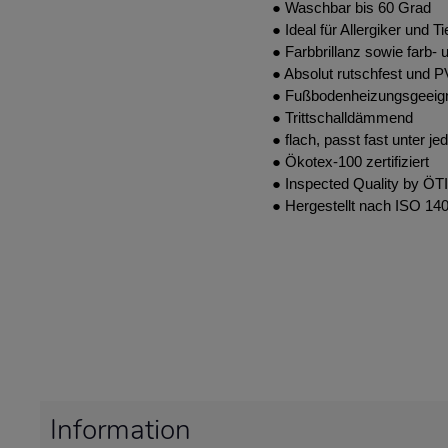
● Waschbar bis 60 Grad
● Ideal für Allergiker und T
● Farbbrillanz sowie farb- u
● Absolut rutschfest und P
● Fußbodenheizungsgeeig
● Trittschalldämmend
● flach, passt fast unter je
● Ökotex-100 zertifiziert
● Inspected Quality by ÖTI
● Hergestellt nach ISO 14
Information