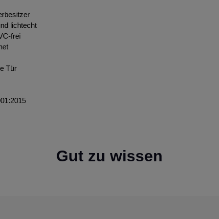
ierbesitzer
nd lichtecht
VC-frei
net
de Tür
001:2015
Gut zu wissen