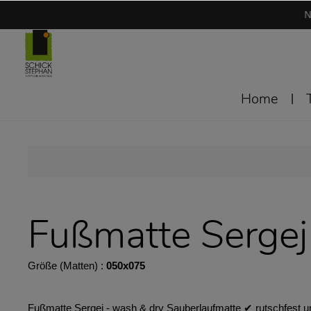
N
Home
Fußmatte Sergej
Größe (Matten) :
050x075
Fußmatte Sergej - wash & dry Sauberlaufmatte ✔︎ rutschfest und