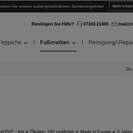
utzen Sie unsere außergewöhnlichen Sonderangebote!
Mehr erfah
Benötigen Sie Hilfe?
07243 21306
mail@d
Teppiche
Fußmatten
Reinigung/-Repa
Du 
 PVC - frei ✔︎ Ökotex- 100 zertifiziert ✔︎ Made in Europe ✔︎ 5 Jahre