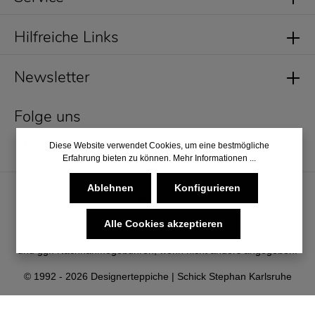
Hilfreiche Links
Newsletter
Folge uns
Diese Website verwendet Cookies, um eine bestmögliche
Erfahrung bieten zu können.
Mehr Informationen ...
Ablehnen
Konfigurieren
Alle Cookies akzeptieren
* Alle Preise inkl. gesetzl. Mehrwertsteuer zzgl.
Versandkosten
und ggf. Nachnahmegebühren, wenn nicht anders angegeben.
© 1992 - 2026 Designerteppiche | Schick Stephan Karlsruhe