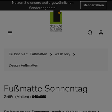
Nutzen Sie unsere außergewöhnlichen
Mehr erfahren
Sonderangebote!
Du bist hier:
Fußmatten
wash+dry
Design Fußmatten
Fußmatte Sonnentag
Größe (Matten) :
040x060
Sauberlaufmatte Sonnentag - wash & dry lebt kunterbunt ✔︎