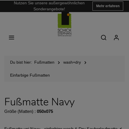
Nutzen Sie unsere außergewöhnlichen
Mehr erfahren
Sonderangebote!
Du bist hier:
Fußmatten
wash+dry
Einfarbige Fußmatten
Fußmatte Navy
Größe (Matten) :
050x075
Fußmatte uni Navy - einfarbige wash & Dry Sauberlaufmatte ✔︎