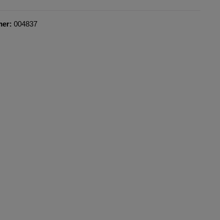
mer:
004837