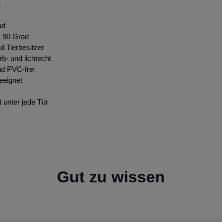
a
ad
s 90 Grad
nd Tierbesitzer
rb- und lichtecht
nd PVC-frei
eeignet
t unter jede Tür
Gut zu wissen