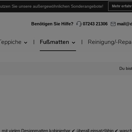
utzen Sie unsere außergewöhnlichen Sonderangebote!
Mehr erfah
Benötigen Sie Hilfe?
07243 21306
mail@d
Teppiche
Fußmatten
Reinigung/-Repa
Du bist
mit vielen Designmatten kobinierbar ✔︎ überall einsatzfähig ✔︎ wasch