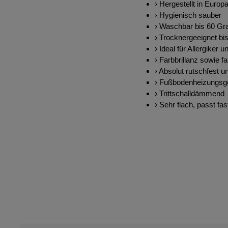
› Hergestellt in Europ
› Hygienisch sauber
› Waschbar bis 60 Gr
› Trocknergeeignet bi
› Ideal für Allergiker u
› Farbbrillanz sowie fa
› Absolut rutschfest u
› Fußbodenheizungsg
› Trittschalldämmend
› Sehr flach, passt fas