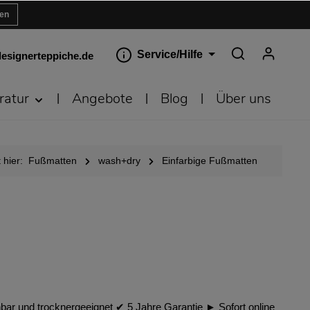
ren
Service/Hilfe
esignerteppiche.de
ratur
Angebote
Blog
Über uns
 hier:
Fußmatten
wash+dry
Einfarbige Fußmatten
bar und trocknergeeignet ✔︎ 5 Jahre Garantie ► Sofort online