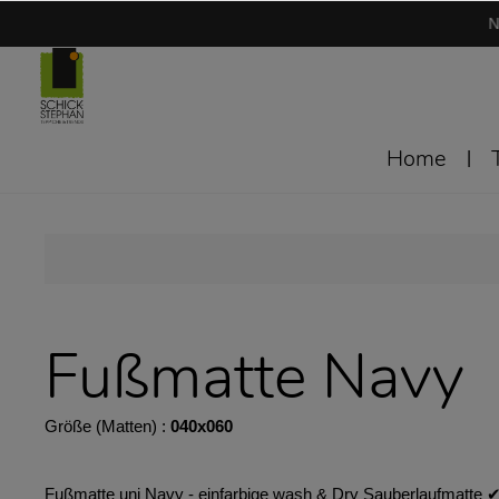
N
Home
Fußmatte Navy
Größe (Matten) :
040x060
Fußmatte uni Navy - einfarbige wash & Dry Sauberlaufmatte ✔︎ 