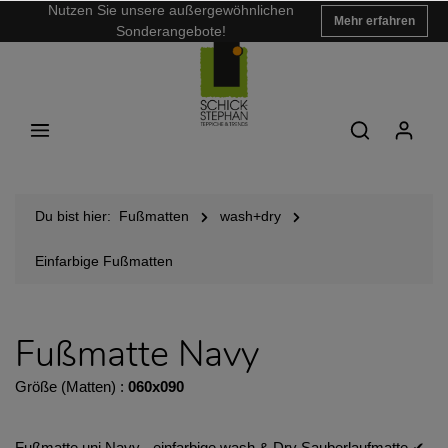
Nutzen Sie unsere außergewöhnlichen
Mehr erfahren
Sonderangebote!
Du bist hier:
Fußmatten
wash+dry
Einfarbige Fußmatten
Fußmatte Navy
Größe (Matten) :
060x090
Fußmatte uni Navy - einfarbige wash & Dry Sauberlaufmatte ✔︎