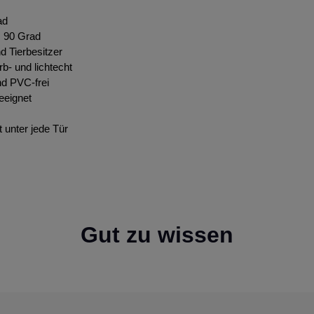
ad
s 90 Grad
nd Tierbesitzer
rb- und lichtecht
nd PVC-frei
eeignet
t unter jede Tür
Gut zu wissen