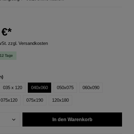
 €*
wSt. zzgl. Versandkosten
-12 Tage
n)
035 x 120
040x060
050x075
060x090
075x120
075x190
120x180
In den Warenkorb