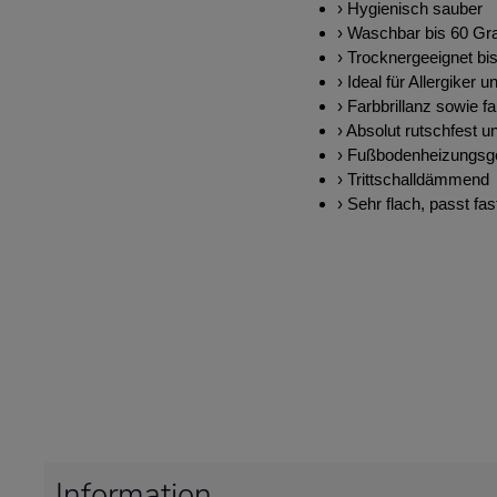
› Hygienisch sauber
› Waschbar bis 60 Gr
› Trocknergeeignet bi
› Ideal für Allergiker u
› Farbbrillanz sowie fa
› Absolut rutschfest u
› Fußbodenheizungsg
› Trittschalldämmend
› Sehr flach, passt fas
Information