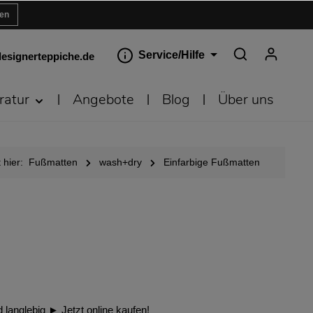
ren
Service/Hilfe
esignerteppiche.de
ratur
Angebote
Blog
Über uns
 hier:
Fußmatten
wash+dry
Einfarbige Fußmatten
langlebig ► Jetzt online kaufen!