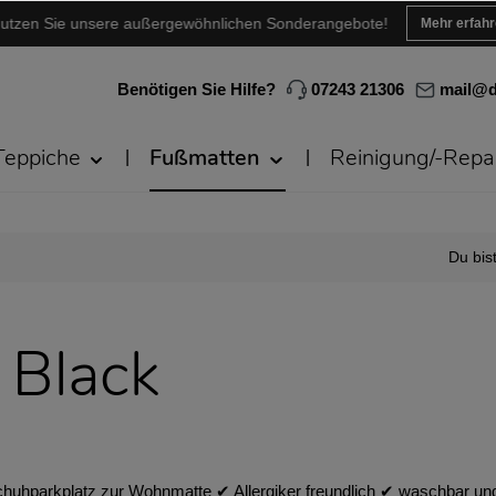
utzen Sie unsere außergewöhnlichen Sonderangebote!
Mehr erfah
Benötigen Sie Hilfe?
07243 21306
mail@d
Teppiche
Fußmatten
Reinigung/-Repa
Du bist
 Black
uhparkplatz zur Wohnmatte ✔︎ Allergiker freundlich ✔︎ waschbar und 