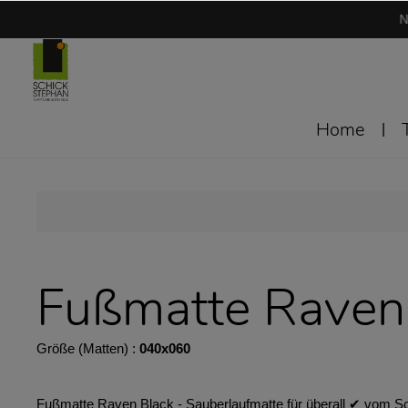
N
Home
Fußmatte Raven
Größe (Matten) :
040x060
Fußmatte Raven Black - Sauberlaufmatte für überall ✔︎ vom Sch