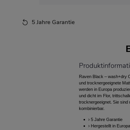
5 Jahre Garantie
Produktinformat
Raven Black – wash+dry Ori
und trocknergeeignete Matte
werden in Europa produzier
und dicht im Flor, trittsc
trocknergeeignet. Sie sin
kombinierbar.
› 5 Jahre Garantie
› Hergestellt in Europ