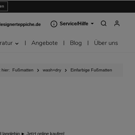
ren
Service/Hilfe
esignerteppiche.de
ratur
Angebote
Blog
Über uns
 hier:
Fußmatten
wash+dry
Einfarbige Fußmatten
langlebig ► Jetzt online kaufen!