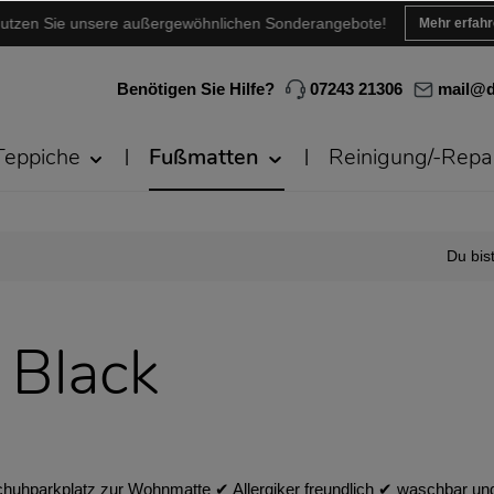
utzen Sie unsere außergewöhnlichen Sonderangebote!
Mehr erfah
Benötigen Sie Hilfe?
07243 21306
mail@d
Teppiche
Fußmatten
Reinigung/-Repa
Du bist
 Black
uhparkplatz zur Wohnmatte ✔︎ Allergiker freundlich ✔︎ waschbar und 