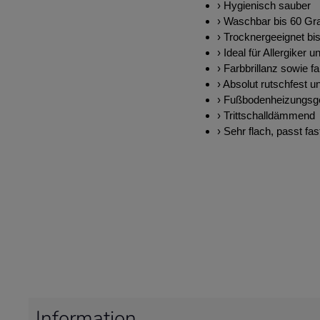
› Hygienisch sauber
› Waschbar bis 60 Gr
› Trocknergeeignet bi
› Ideal für Allergiker u
› Farbbrillanz sowie fa
› Absolut rutschfest u
› Fußbodenheizungsg
› Trittschalldämmend
› Sehr flach, passt fas
Information