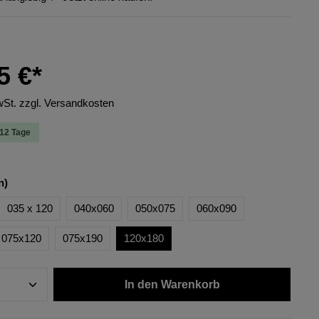
5 €*
wSt. zzgl. Versandkosten
-12 Tage
n)
035 x 120
040x060
050x075
060x090
075x120
075x190
120x180
In den Warenkorb