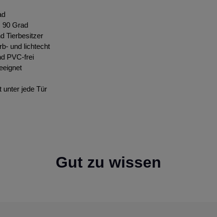
ad
s 90 Grad
nd Tierbesitzer
rb- und lichtecht
nd PVC-frei
eeignet
t unter jede Tür
Gut zu wissen