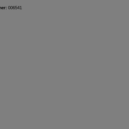
mer:
006541