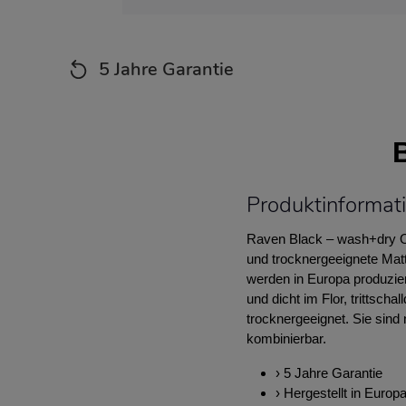
5 Jahre Garantie
Produktinformat
Raven Black – wash+dry Ori
und trocknergeeignete Matte
werden in Europa produzier
und dicht im Flor, trittsc
trocknergeeignet. Sie sin
kombinierbar.
› 5 Jahre Garantie
› Hergestellt in Europ