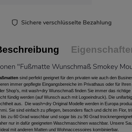
Sichere verschlüsselte Bezahlung
Beschreibung
Eigenschafte
tionen "Fußmatte Wunschmaß Smokey Mou
aßmatten
sind perfekt geeignet für den privaten wie auch den Busin
en immer gepflegte Eingangsbereiche im Privathaus oder für Ihren B
der Shop’s, mit wash+dry Wunschmaß finden Sie immer das richtige 
ht fündig werden (auf Wunsch auch mit Logoeindruck). Die unifarbi
chtheit aus. Die wash+dry Original Modelle werden in Europa produz
i. Sie sind einfach zu pflegen, besonders flach und dicht im Flor, t
d bis zu 60 Grad waschbar und sogar bis zu 90 Grad trocknergeeigne
daher nur in dafür geeigneten Waschmaschinen waschbar. Unsere Sa
 ideal mit anderen Matten und Wohnaccessoires kombinierbar.