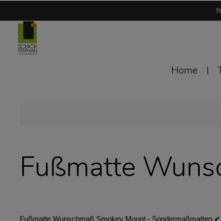
N
Home
Fußmatte Wuns
Fußmatte Wunschmaß Smokey Mount - Sondermaßmatten ✔︎ bis 