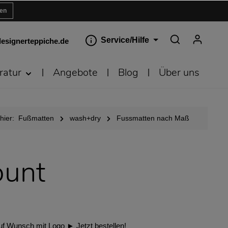
ren
Service/Hilfe
esignerteppiche.de
ratur
Angebote
Blog
Über uns
hier:
Fußmatten
wash+dry
Fussmatten nach Maß
unt
 Wunsch mit Logo ► Jetzt bestellen!