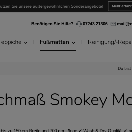
utzen Sie unsere außergewöhnlichen Sonderangebote!
Mehr erfah
Benötigen Sie Hilfe?
07243 21306
mail@d
Teppiche
Fußmatten
Reinigung/-Repa
Du bist 
chmaß Smokey Mo
zu 150 cm Breite und 700 cm Länge ✔︎ Wash & Dry Qualität ✔︎ auf