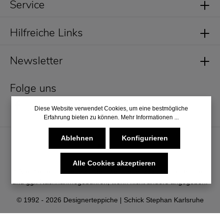
Service
Hilfreiche Links
Newsletter
Folge uns
Diese Website verwendet Cookies, um eine bestmögliche
Erfahrung bieten zu können.
Mehr Informationen ...
Ablehnen
Konfigurieren
Alle Cookies akzeptieren
* Alle Preise inkl. gesetzl. Mehrwertsteuer zzgl.
Versandkosten
und ggf. Nachnahmegebühren, wenn nicht anders angegeben.
© 1992 - 2026 Designerteppiche | Schick Stephan Karlsruhe