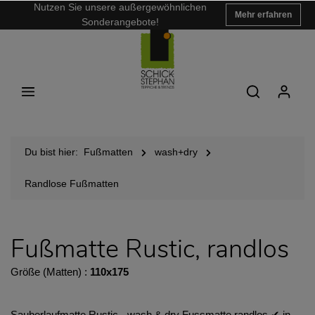
Nutzen Sie unsere außergewöhnlichen
Mehr erfahren
Sonderangebote!
Du bist hier:
Fußmatten
wash+dry
Randlose Fußmatten
Fußmatte Rustic, randlos
Größe (Matten) :
110x175
Sauberlaufmatte Rustic - wash & dry Fussmatte randlos ✔︎ in