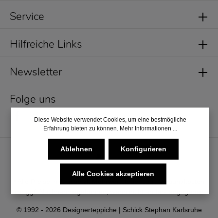
Service
Hilfreiche Links
Newsletter
Folge uns
Diese Website verwendet Cookies, um eine bestmögliche
Erfahrung bieten zu können.
Mehr Informationen ...
Ablehnen
Konfigurieren
Alle Cookies akzeptieren
* Alle Preise inkl. gesetzl. Mehrwertsteuer zzgl.
Versandkosten
und ggf. Nachnahmegebühren, wenn nicht anders angegeben.
© 1992 - 2026 Designerteppiche | Schick Stephan Karlsruhe