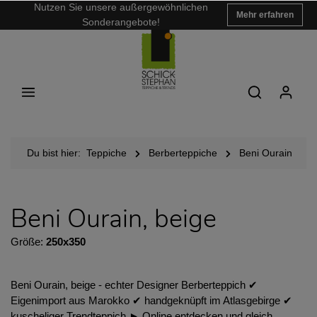
Nutzen Sie unsere außergewöhnlichen
Mehr erfahren
Sonderangebote!
Du bist hier:
Teppiche
Berberteppiche
Beni Ourain
Beni Ourain, beige
Größe:
250x350
Beni Ourain, beige - echter Designer Berberteppich ✔︎
Eigenimport aus Marokko ✔︎ handgeknüpft im Atlasgebirge ✔︎
kuscheliger Trendteppich ► Online entdecken und gleich