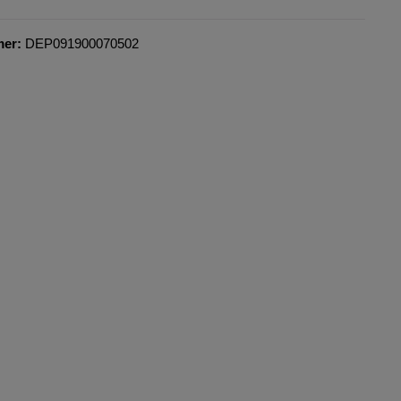
mer:
DEP091900070502