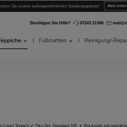
utzen Sie unsere außergewöhnlichen Sonderangebote!
Mehr erfah
Benötigen Sie Hilfe?
07243 21306
mail@d
Teppiche
Fußmatten
Reinigung/-Repa
 Loom Teppich ✔︎ Öko-Tex Standard 100. ✔︎ Rückseite mit natürlicher 