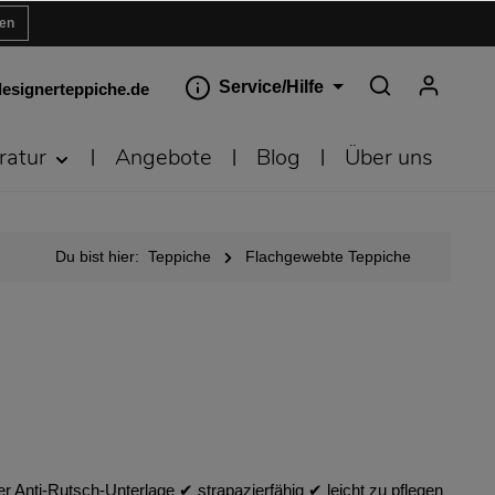
ren
Service/Hilfe
esignerteppiche.de
ratur
Angebote
Blog
Über uns
Du bist hier:
Teppiche
Flachgewebte Teppiche
Anti-Rutsch-Unterlage ✔︎ strapazierfähig ✔︎ leicht zu pflegen