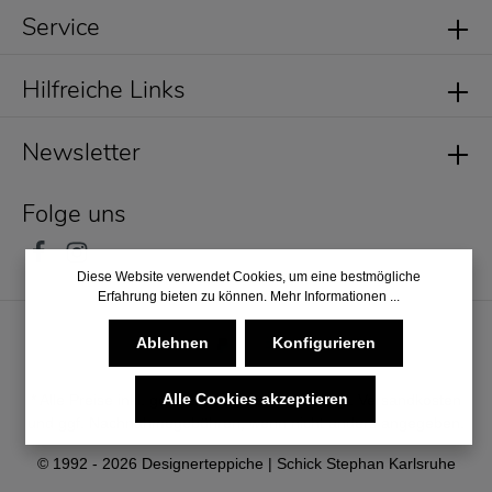
Service
Hilfreiche Links
Newsletter
Folge uns
Diese Website verwendet Cookies, um eine bestmögliche
Erfahrung bieten zu können.
Mehr Informationen ...
Ablehnen
Konfigurieren
Alle Cookies akzeptieren
* Alle Preise inkl. gesetzl. Mehrwertsteuer zzgl.
Versandkosten
und ggf. Nachnahmegebühren, wenn nicht anders angegeben.
© 1992 - 2026 Designerteppiche | Schick Stephan Karlsruhe