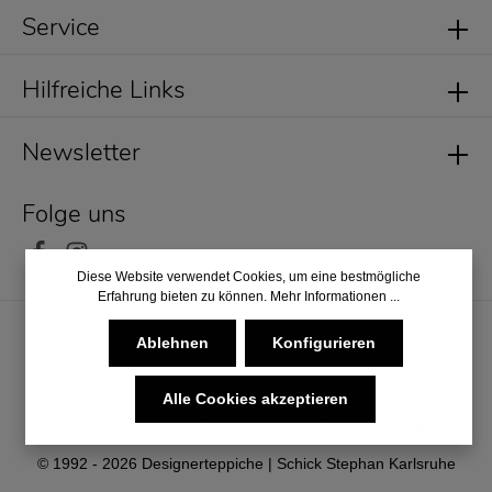
Service
Hilfreiche Links
Newsletter
Folge uns
Diese Website verwendet Cookies, um eine bestmögliche
Erfahrung bieten zu können.
Mehr Informationen ...
Ablehnen
Konfigurieren
Alle Cookies akzeptieren
* Alle Preise inkl. gesetzl. Mehrwertsteuer zzgl.
Versandkosten
und ggf. Nachnahmegebühren, wenn nicht anders angegeben.
© 1992 - 2026 Designerteppiche | Schick Stephan Karlsruhe