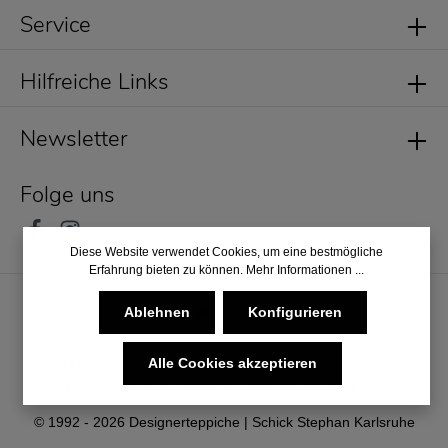
Service
Hilfreiche Links
Newsletter
Folge uns
Diese Website verwendet Cookies, um eine bestmögliche
Erfahrung bieten zu können.
Mehr Informationen ...
Ablehnen
Konfigurieren
Alle Cookies akzeptieren
* Alle Preise inkl. gesetzl. Mehrwertsteuer zzgl.
Versandkosten
und ggf. Nachnahmegebühren, wenn nicht anders angegeben.
© 1992 - 2026 Designerteppiche | Schick Stephan Karlsruhe