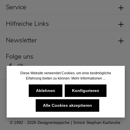
Service
Hilfreiche Links
Newsletter
Folge uns
Diese Website verwendet Cookies, um eine bestmögliche
Erfahrung bieten zu können.
Mehr Informationen ...
Ablehnen
Konfigurieren
Alle Cookies akzeptieren
* Alle Preise inkl. gesetzl. Mehrwertsteuer zzgl.
Versandkosten
und ggf. Nachnahmegebühren, wenn nicht anders angegeben.
© 1992 - 2026 Designerteppiche | Schick Stephan Karlsruhe