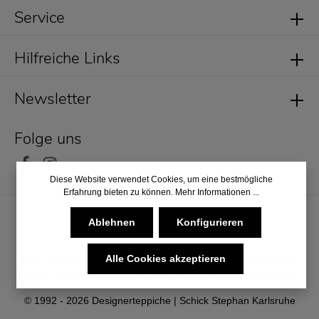
Service
Hilfreiche Links
Newsletter
Folge uns
Diese Website verwendet Cookies, um eine bestmögliche
Erfahrung bieten zu können.
Mehr Informationen ...
Ablehnen
Konfigurieren
Alle Cookies akzeptieren
* Alle Preise inkl. gesetzl. Mehrwertsteuer zzgl.
Versandkosten
und ggf. Nachnahmegebühren, wenn nicht anders angegeben.
© 1992 - 2026 Designerteppiche | Schick Stephan Karlsruhe