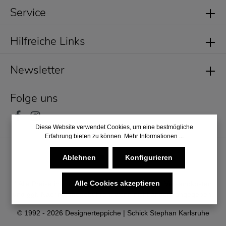
Service
Hilfreiche Links
Newsletter
Folge uns
Diese Website verwendet Cookies, um eine bestmögliche
Erfahrung bieten zu können.
Mehr Informationen ...
Ablehnen
Konfigurieren
Alle Cookies akzeptieren
* Alle Preise inkl. gesetzl. Mehrwertsteuer zzgl.
Versandkosten
und ggf. Nachnahmegebühren, wenn nicht anders angegeben.
© 1992 - 2026 Designerteppiche | Schick Stephan Karlsruhe