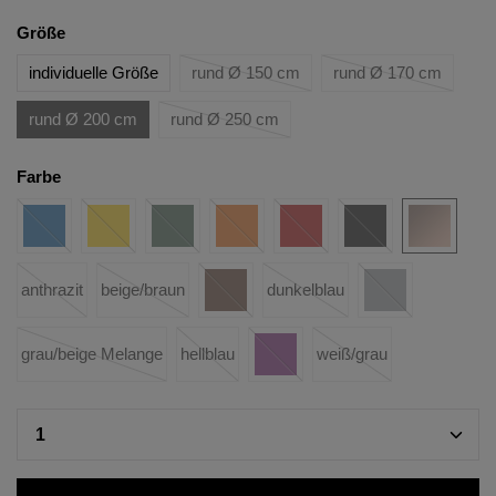
Größe
individuelle Größe
rund Ø 150 cm
rund Ø 170 cm
rund Ø 200 cm
rund Ø 250 cm
Farbe
anthrazit
beige/braun
dunkelblau
grau/beige Melange
hellblau
weiß/grau