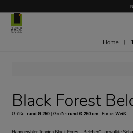
N
Home
Black Forest Bel
Größe:
rund Ø 250
| Größe:
rund Ø 250 cm
| Farbe:
Weiß
Handgewbter Teppich Black Forest " Belchen" - gewalkte Schur