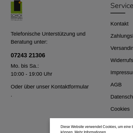
Servic
Kontakt
Telefonische Unterstützung und
Zahlungs
Beratung unter:
Versandi
07243 21306
Widerrufs
Mo. bis Sa.:
Impress
10:00 - 19:00 Uhr
AGB
Oder über unser
Kontaktformular
.
Datensch
Cookies
Diese Website verwendet Cookies, um eine b
können.
Mehr Informationen ...