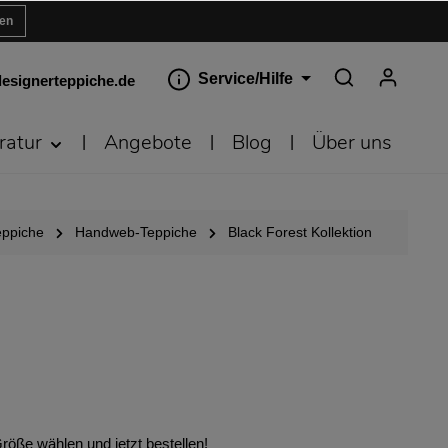
ren
Service/Hilfe
esignerteppiche.de
ratur
Angebote
Blog
Über uns
eppiche
Handweb-Teppiche
Black Forest Kollektion
öße wählen und jetzt bestellen!