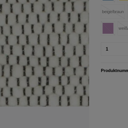
beige/braun
weiß
Produktnum