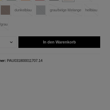
dunkelblau
grau/beige Melange
hellblau
/grau
In den Warenkorb
mer:
PAU031800011707.14