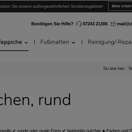
utzen Sie unsere außergewöhnlichen Sonderangebote!
Mehr erfah
Benötigen Sie Hilfe?
07243 21306
mail@d
Teppiche
Fußmatten
Reinigung/-Repa
Du bist hier:
T
chen, rund
wolle ✔︎ runde oder ovale Form ✔︎ beidseitig nutzbar ►Farben und Gr