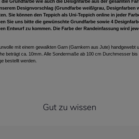
die Grundfarbe wie auch die Designfarbe aus der gesamten Farb
nserem Designvorschlag (Grundfarbe weiß/grau, Designfarben we
en. Sie können den Teppich als Uni-Teppich online in jeder Farb
len Sie uns bitte die gewünschte Grundfarbe sowie 4 Designfarbe
en Entwurf zu kommen. Die Farbe der Randeinfassung wird jew
urwolle mit einem gewalkten Garn (Garnkern aus Jute) handgewebt u
öhe beträgt ca. 10mm. Alle Sondermaße ab 100 cm Durchmesser bis 
e bestellt werden.
Gut zu wissen