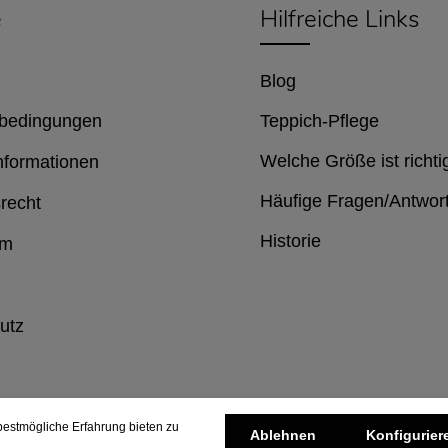
e
Hilfreiche Links
Blog
bedingungen
Teppich-Pflege
Welche Größe ist richti
nformationen
Häufige Fragen/Antwor
recht
Historie
um
utz
estmögliche Erfahrung bieten zu
Ablehnen
Konfigurier