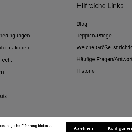
e
Hilfreiche Links
Blog
bedingungen
Teppich-Pflege
Welche Größe ist richti
nformationen
Häufige Fragen/Antwor
recht
Historie
um
utz
estmögliche Erfahrung bieten zu
Ablehnen
Konfigurier