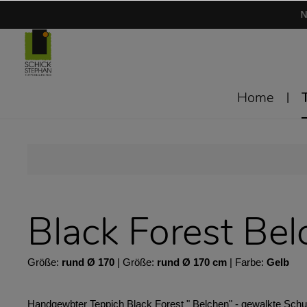
N
Home
Black Forest Bel
Größe:
rund Ø 170
| Größe:
rund Ø 170 cm
| Farbe:
Gelb
Handgewbter Teppich Black Forest " Belchen" - gewalkte Schur