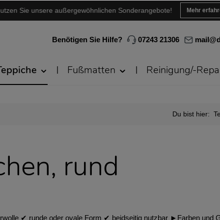
utzen Sie unsere außergewöhnlichen Sonderangebote!
Mehr erfah
Benötigen Sie Hilfe?
07243 21306
mail@d
Teppiche
Fußmatten
Reinigung/-Repa
Du bist hier:
T
chen, rund
wolle ✔︎ runde oder ovale Form ✔︎ beidseitig nutzbar ►Farben und Gr