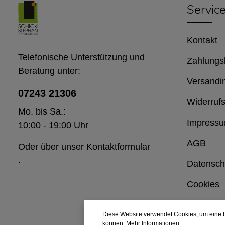
Servic
Kontakt
Telefonische Unterstützung und
Zahlungs
Beratung unter:
Versandi
07243 21306
Widerrufs
Mo. bis Sa.:
Impress
10:00 - 19:00 Uhr
AGB
Oder über unser
Kontaktformular
.
Datensch
Cookies
Diese Website verwendet Cookies, um eine b
können.
Mehr Informationen ...