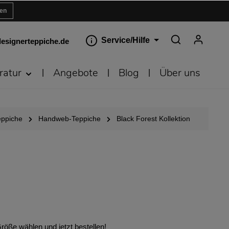
ren
Service/Hilfe
esignerteppiche.de
ratur
Angebote
Blog
Über uns
eppiche
Handweb-Teppiche
Black Forest Kollektion
öße wählen und jetzt bestellen!