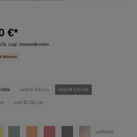
0 €*
wSt. zzgl. Versandkosten
6-8 Wochen
 Größe
rund Ø 150 cm
rund Ø 170 cm
cm
rund Ø 250 cm
anthrazit