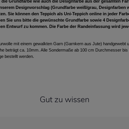
die Grundfarbe wie auch die Designfarbe aus der gesamten Farb
nserem Designvorschlag (Grundfarbe weiß/grau, Designfarben we
en. Sie können den Teppich als Uni-Teppich online in jeder Farb
len Sie uns bitte die gewünschte Grundfarbe sowie 4 Designfarbe
en Entwurf zu kommen. Die Farbe der Randeinfassung wird jew
urwolle mit einem gewalkten Garn (Garnkern aus Jute) handgewebt u
öhe beträgt ca. 10mm. Alle Sondermaße ab 100 cm Durchmesser bis 
e bestellt werden.
Gut zu wissen