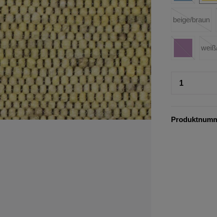
beige/braun
weiß
Produktnum