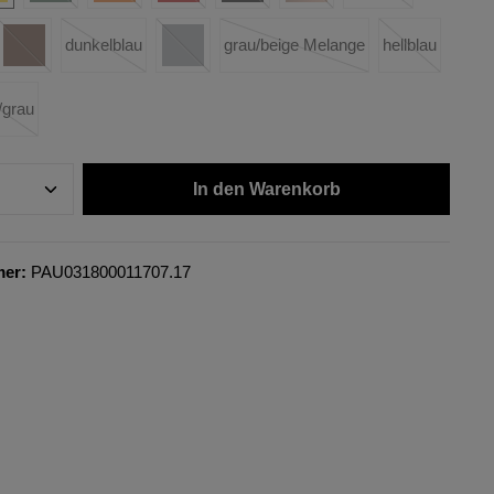
dunkelblau
grau/beige Melange
hellblau
/grau
In den Warenkorb
mer:
PAU031800011707.17