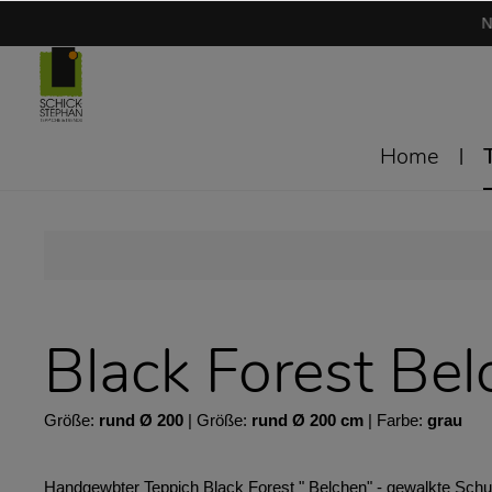
N
Home
Black Forest Bel
Größe:
rund Ø 200
| Größe:
rund Ø 200 cm
| Farbe:
grau
Handgewbter Teppich Black Forest " Belchen" - gewalkte Schur