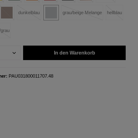
dunkelblau
grau/beige Melange
hellblau
/grau
In den Warenkorb
mer:
PAU031800011707.48