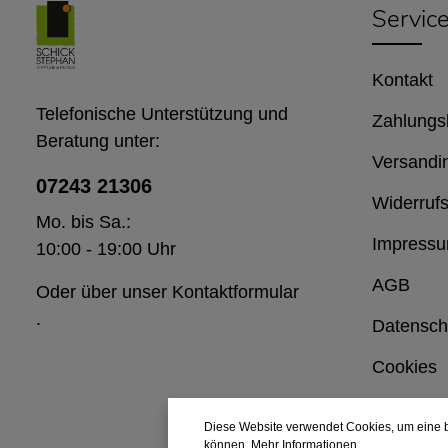
Servic
Kontakt
Telefonische Unterstützung und
Zahlungs
Beratung unter:
Versandi
07243 21306
Widerrufs
Mo. bis Sa.:
Impress
10:00 - 19:00 Uhr
AGB
Oder über unser
Kontaktformular
.
Datensch
Cookies
Diese Website verwendet Cookies, um eine b
können.
Mehr Informationen ...