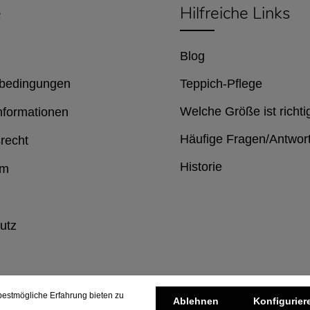
e
Hilfreiche Links
Blog
bedingungen
Teppich-Pflege
Welche Größe ist richti
nformationen
Häufige Fragen/Antwor
recht
Historie
um
utz
estmögliche Erfahrung bieten zu
Ablehnen
Konfigurier