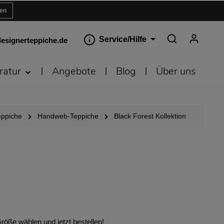
ren
Service/Hilfe
esignerteppiche.de
ratur
Angebote
Blog
Über uns
eppiche
Handweb-Teppiche
Black Forest Kollektion
öße wählen und jetzt bestellen!