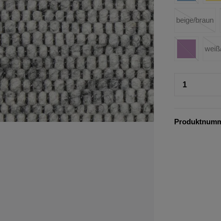
beige/braun
weiß
Produktnum