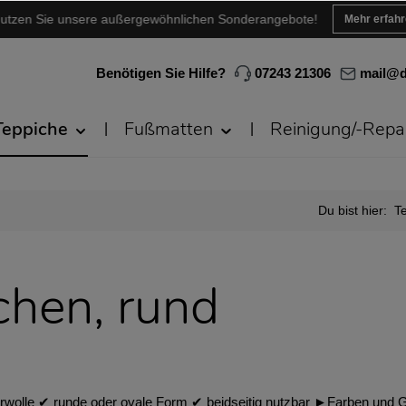
utzen Sie unsere außergewöhnlichen Sonderangebote!
Mehr erfah
Benötigen Sie Hilfe?
07243 21306
mail@d
Teppiche
Fußmatten
Reinigung/-Repa
Du bist hier:
T
chen, rund
wolle ✔︎ runde oder ovale Form ✔︎ beidseitig nutzbar ►Farben und Gr