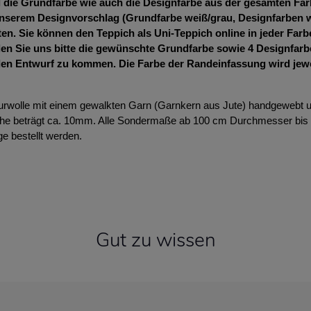
die Grundfarbe wie auch die Designfarbe aus der gesamten Farb
nserem Designvorschlag (Grundfarbe weiß/grau, Designfarben we
en. Sie können den Teppich als Uni-Teppich online in jeder Farb
len Sie uns bitte die gewünschte Grundfarbe sowie 4 Designfarbe
en Entwurf zu kommen. Die Farbe der Randeinfassung wird jew
urwolle mit einem gewalkten Garn (Garnkern aus Jute) handgewebt u
öhe beträgt ca. 10mm. Alle Sondermaße ab 100 cm Durchmesser bis 
e bestellt werden.
Gut zu wissen