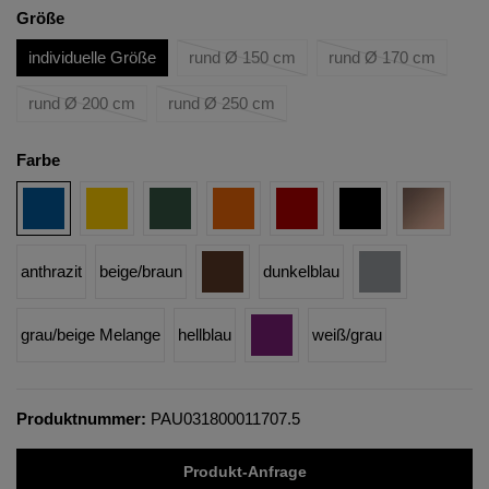
Größe
individuelle Größe
rund Ø 150 cm
rund Ø 170 cm
rund Ø 200 cm
rund Ø 250 cm
Farbe
anthrazit
beige/braun
dunkelblau
grau/beige Melange
hellblau
weiß/grau
Produktnummer:
PAU031800011707.5
Produkt-Anfrage