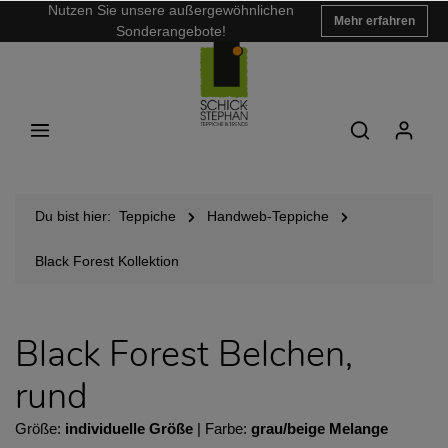
Nutzen Sie unsere außergewöhnlichen
Mehr erfahren
Sonderangebote!
Du bist hier:
Teppiche
Handweb-Teppiche
Black Forest Kollektion
Black Forest Belchen,
rund
Größe:
individuelle Größe
| Farbe:
grau/beige Melange