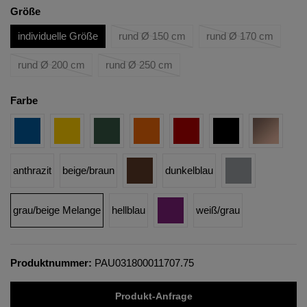
Größe
individuelle Größe
rund Ø 150 cm
rund Ø 170 cm
rund Ø 200 cm
rund Ø 250 cm
Farbe
anthrazit
beige/braun
dunkelblau
grau/beige Melange
hellblau
weiß/grau
Produktnummer:
PAU031800011707.75
Produkt-Anfrage