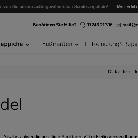
utzen Sie unsere außergewöhnlichen Sonderangebote!
Mehr erfah
Benötigen Sie Hilfe?
07243 21306
mail@d
Teppiche
Fußmatten
Reinigung/-Repa
Du bist hier:
T
del
Sisal ✔︎ aufwendig gefertigte Strukturen ✔︎ beidseitig verwendbar ► 