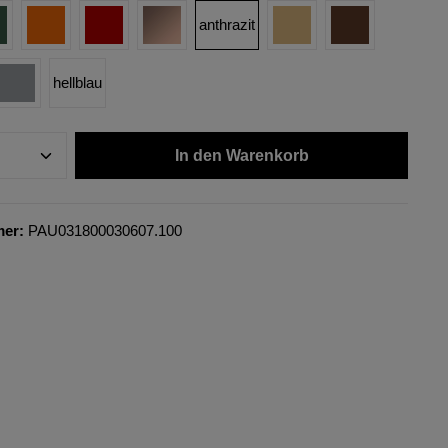
anthrazit
hellblau
In den Warenkorb
mer:
PAU031800030607.100