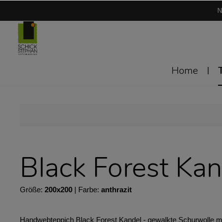
N
Home
Black Forest Kan
Größe:
200x200
| Farbe:
anthrazit
Handwebteppich Black Forest Kandel - gewalkte Schurwolle mit 