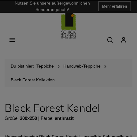
Nutzen Sie unsere außergewöhnlichen
Mehr erfahren
Sonderangebote!
Du bist hier:
Teppiche
Handweb-Teppiche
Black Forest Kollektion
Black Forest Kandel
Größe:
200x250
| Farbe:
anthrazit
Handwebteppich Black Forest Kandel - gewalkte Schurwolle mit