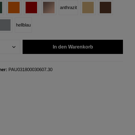
anthrazit
hellblau
In den Warenkorb
mer:
PAU031800030607.30