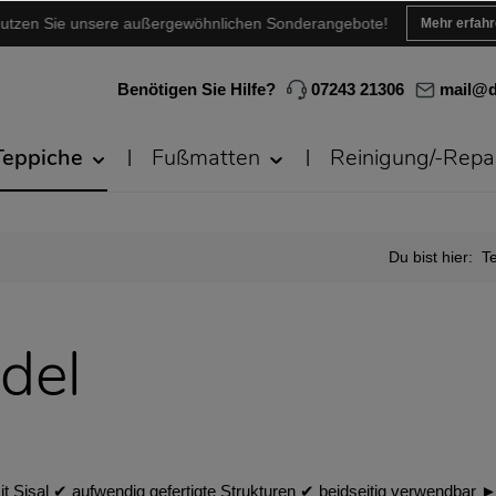
utzen Sie unsere außergewöhnlichen Sonderangebote!
Mehr erfah
Benötigen Sie Hilfe?
07243 21306
mail@d
Teppiche
Fußmatten
Reinigung/-Repa
Du bist hier:
T
del
Sisal ✔︎ aufwendig gefertigte Strukturen ✔︎ beidseitig verwendbar ► 