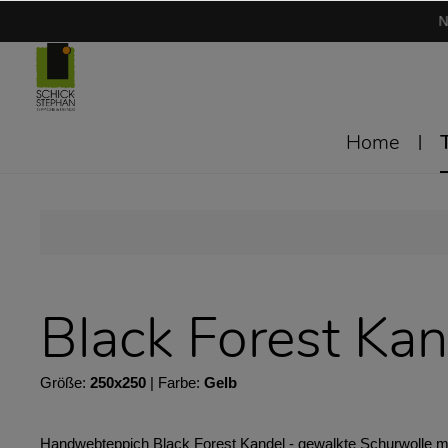
N
Home
Black Forest Kan
Größe:
250x250
| Farbe:
Gelb
Handwebteppich Black Forest Kandel - gewalkte Schurwolle mit 