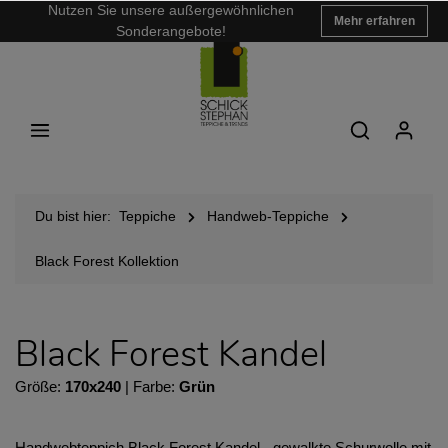
Nutzen Sie unsere außergewöhnlichen
Mehr erfahren
Sonderangebote!
Du bist hier:
Teppiche
Handweb-Teppiche
Black Forest Kollektion
Black Forest Kandel
Größe:
170x240
| Farbe:
Grün
Handwebteppich Black Forest Kandel - gewalkte Schurwolle mit