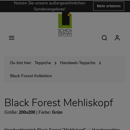
Nutzen Sie unsere außergewöhnlichen
Mehr erfahren
Sonderangebote!
Du bist hier:
Teppiche
Handweb-Teppiche
Black Forest Kollektion
Black Forest Mehliskopf
Größe:
200x200
| Farbe:
Grün
Handwebteppich Black Forest "Mehliskopf" ✅ Handgewebter