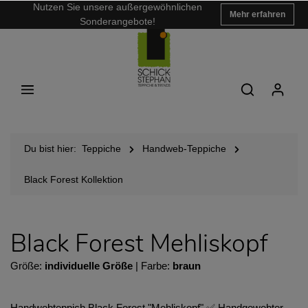
Nutzen Sie unsere außergewöhnlichen
Mehr erfahren
Sonderangebote!
Du bist hier:
Teppiche
Handweb-Teppiche
Black Forest Kollektion
Black Forest Mehliskopf
Größe:
individuelle Größe
| Farbe:
braun
Handwebteppich Black Forest "Mehliskopf" ✅ Handgewebter