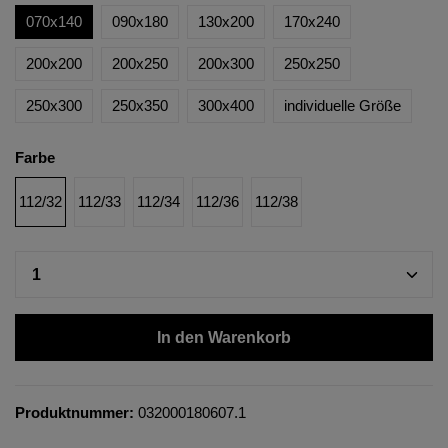
070x140
090x180
130x200
170x240
200x200
200x250
200x300
250x250
250x300
250x350
300x400
individuelle Größe
Farbe
112/32
112/33
112/34
112/36
112/38
In den Warenkorb
Produktnummer:
032000180607.1