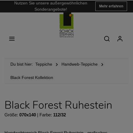
Nutzen Sie unsere außergewöhnlichen
Mehr erfahren
Sonderangebote!
Du bist hier:
Teppiche
Handweb-Teppiche
Black Forest Kollektion
Black Forest Ruhestein
Größe:
070x140
| Farbe:
112/32
Handwebteppich Black Forest Ruhestein - grafisches