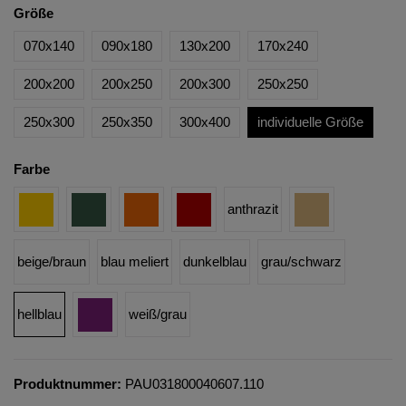
Größe
070x140
090x180
130x200
170x240
200x200
200x250
200x300
250x250
250x300
250x350
300x400
individuelle Größe
Farbe
anthrazit
beige/braun
blau meliert
dunkelblau
grau/schwarz
hellblau
weiß/grau
Produktnummer:
PAU031800040607.110