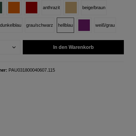
anthrazit
beige/braun
dunkelblau
grau/schwarz
hellblau
weiß/grau
In den Warenkorb
mer:
PAU031800040607.115