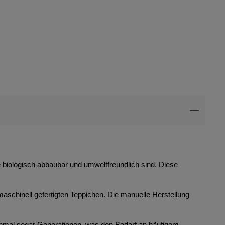
ie biologisch abbaubar und umweltfreundlich sind. Diese
maschinell gefertigten Teppichen. Die manuelle Herstellung
anchmal sogar Generationen, was den Bedarf an häufigem