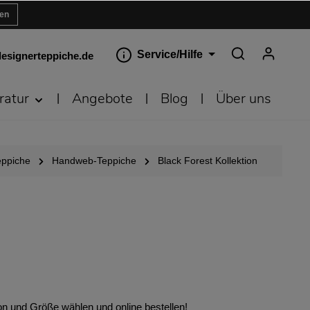
ren
Service/Hilfe
esignerteppiche.de
ratur
Angebote
Blog
Über uns
eppiche
Handweb-Teppiche
Black Forest Kollektion
n und Größe wählen und online bestellen!