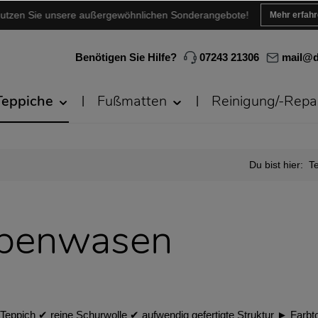
utzen Sie unsere außergewöhnlichen Sonderangebote!
Mehr erfah
Benötigen Sie Hilfe?
07243 21306
mail@d
Teppiche
Fußmatten
Reinigung/-Repa
Du bist hier:
T
übenwasen
pich ✔︎ reine Schurwolle ✔︎ aufwendig gefertigte Struktur ► Farbto