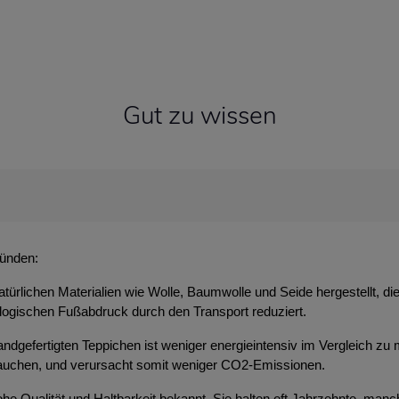
Gut zu wissen
ründen:
atürlichen Materialien wie Wolle, Baumwolle und Seide hergestellt, d
ologischen Fußabdruck durch den Transport reduziert.
ndgefertigten Teppichen ist weniger energieintensiv im Vergleich zu 
brauchen, und verursacht somit weniger CO2-Emissionen.
 hohe Qualität und Haltbarkeit bekannt. Sie halten oft Jahrzehnte, m