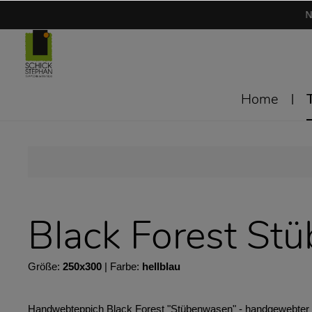
N
Home
Black Forest St
Größe:
250x300
| Farbe:
hellblau
Handwebteppich Black Forest "Stübenwasen" - handgewebter Tep