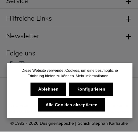
Service
Hilfreiche Links
Newsletter
Folge uns
Diese Website verwendet Cookies, um eine bestmögliche
Erfahrung bieten zu können.
Mehr Informationen ...
Ablehnen
Konfigurieren
Alle Cookies akzeptieren
* Alle Preise inkl. gesetzl. Mehrwertsteuer zzgl.
Versandkosten
und ggf. Nachnahmegebühren, wenn nicht anders angegeben.
© 1992 - 2026 Designerteppiche | Schick Stephan Karlsruhe