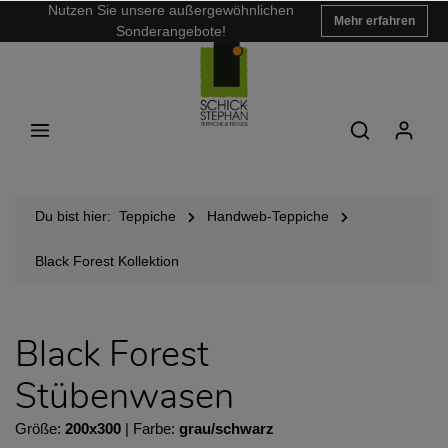
Nutzen Sie unsere außergewöhnlichen
Mehr erfahren
Sonderangebote!
Du bist hier:
Teppiche
Handweb-Teppiche
Black Forest Kollektion
Black Forest
Stübenwasen
Größe:
200x300
| Farbe:
grau/schwarz