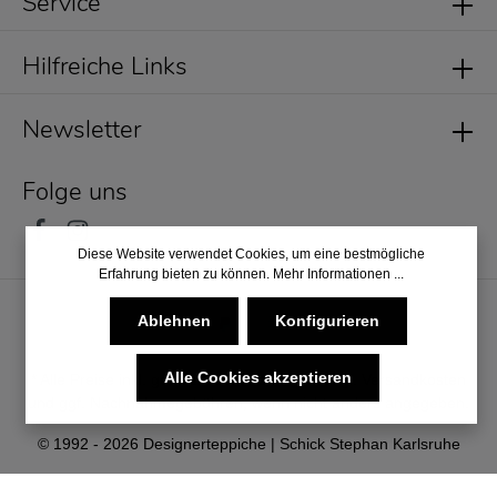
Service
Hilfreiche Links
Newsletter
Folge uns
Diese Website verwendet Cookies, um eine bestmögliche
Erfahrung bieten zu können.
Mehr Informationen ...
Ablehnen
Konfigurieren
Alle Cookies akzeptieren
* Alle Preise inkl. gesetzl. Mehrwertsteuer zzgl.
Versandkosten
und ggf. Nachnahmegebühren, wenn nicht anders angegeben.
© 1992 - 2026 Designerteppiche | Schick Stephan Karlsruhe