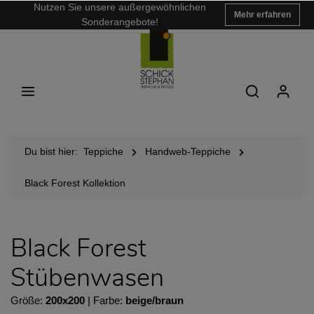
Nutzen Sie unsere außergewöhnlichen
Mehr erfahren
Sonderangebote!
Du bist hier:
Teppiche
Handweb-Teppiche
Black Forest Kollektion
Black Forest
Stübenwasen
Größe:
200x200
| Farbe:
beige/braun