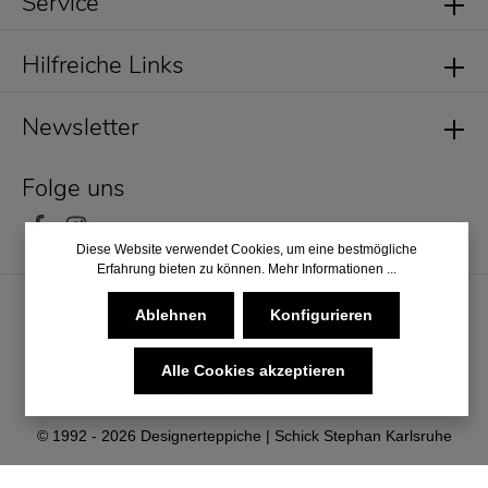
Service
Hilfreiche Links
Newsletter
Folge uns
Diese Website verwendet Cookies, um eine bestmögliche
Erfahrung bieten zu können.
Mehr Informationen ...
Ablehnen
Konfigurieren
Alle Cookies akzeptieren
* Alle Preise inkl. gesetzl. Mehrwertsteuer zzgl.
Versandkosten
und ggf. Nachnahmegebühren, wenn nicht anders angegeben.
© 1992 - 2026 Designerteppiche | Schick Stephan Karlsruhe