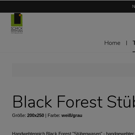
N
Home
Black Forest St
Größe:
200x250
| Farbe:
weiß/grau
Handwebteppich Black Forest "Stübenwasen" - handgewebter Tep