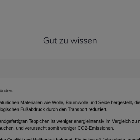
Gut zu wissen
ründen:
atürlichen Materialien wie Wolle, Baumwolle und Seide hergestellt, d
ologischen Fußabdruck durch den Transport reduziert.
ndgefertigten Teppichen ist weniger energieintensiv im Vergleich zu 
brauchen, und verursacht somit weniger CO2-Emissionen.
 hohe Qualität und Haltbarkeit bekannt. Sie halten oft Jahrzehnte, m