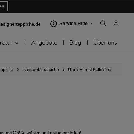
ren
Service/Hilfe
esignerteppiche.de
ratur
Angebote
Blog
Über uns
eppiche
Handweb-Teppiche
Black Forest Kollektion
n und Größe wählen und online bestellen!