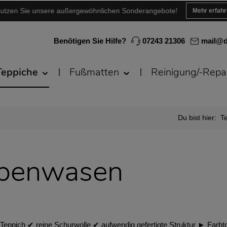
utzen Sie unsere außergewöhnlichen Sonderangebote!
Mehr erfah
Benötigen Sie Hilfe?
07243 21306
mail@d
Teppiche
Fußmatten
Reinigung/-Repa
Du bist hier:
T
übenwasen
pich ✔︎ reine Schurwolle ✔︎ aufwendig gefertigte Struktur ► Farbto