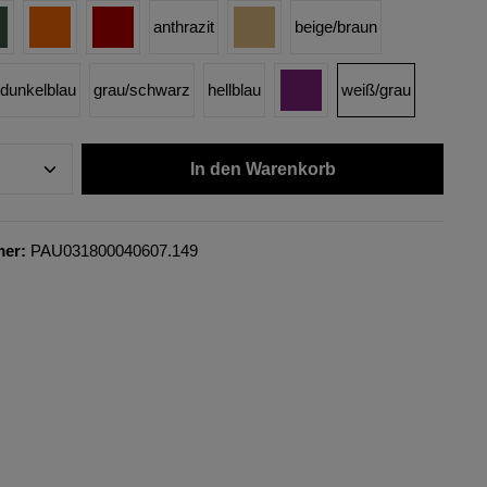
anthrazit
beige/braun
dunkelblau
grau/schwarz
hellblau
weiß/grau
In den Warenkorb
mer:
PAU031800040607.149