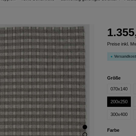
1.355
Preise inkl. M
Versandkost
Größe
070x140
200x250
300x400
Farbe