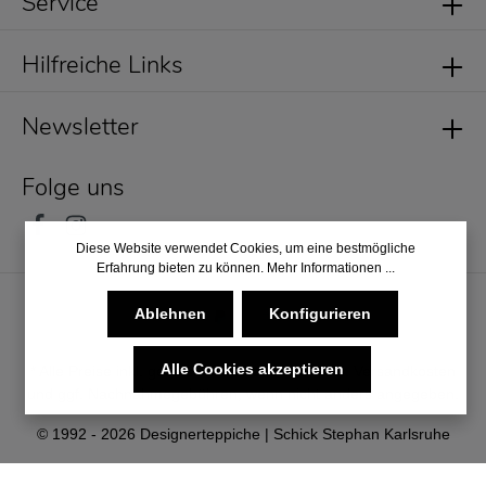
Service
Hilfreiche Links
Newsletter
Folge uns
Diese Website verwendet Cookies, um eine bestmögliche
Erfahrung bieten zu können.
Mehr Informationen ...
Ablehnen
Konfigurieren
Alle Cookies akzeptieren
* Alle Preise inkl. gesetzl. Mehrwertsteuer zzgl.
Versandkosten
und ggf. Nachnahmegebühren, wenn nicht anders angegeben.
© 1992 - 2026 Designerteppiche | Schick Stephan Karlsruhe