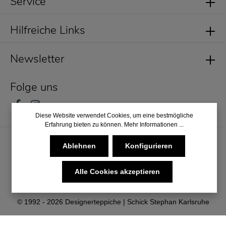
Service
Hilfreiche Links
Newsletter
Folge uns
Diese Website verwendet Cookies, um eine bestmögliche
Erfahrung bieten zu können.
Mehr Informationen ...
Ablehnen
Konfigurieren
Alle Cookies akzeptieren
* Alle Preise inkl. gesetzl. Mehrwertsteuer zzgl.
Versandkosten
und ggf. Nachnahmegebühren, wenn nicht anders angegeben.
© 1992 - 2026 Designerteppiche | Schick Stephan Karlsruhe