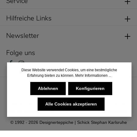
Service
Hilfreiche Links
Newsletter
Folge uns
Diese Website verwendet Cookies, um eine bestmögliche
Erfahrung bieten zu können.
Mehr Informationen ...
Ablehnen
Konfigurieren
Alle Cookies akzeptieren
* Alle Preise inkl. gesetzl. Mehrwertsteuer zzgl.
Versandkosten
und ggf. Nachnahmegebühren, wenn nicht anders angegeben.
© 1992 - 2026 Designerteppiche | Schick Stephan Karlsruhe